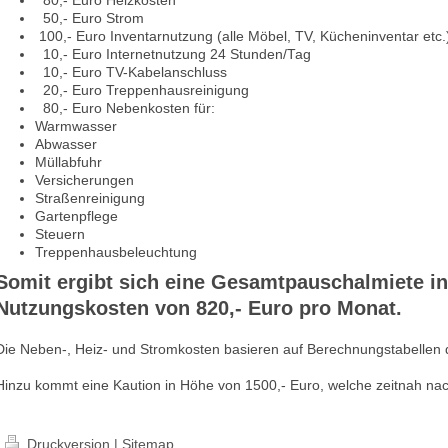
80,- Euro Heizkosten
50,- Euro Strom
100,- Euro Inventarnutzung (alle Möbel, TV, Kücheninventar etc.
10,- Euro Internetnutzung 24 Stunden/Tag
10,- Euro TV-Kabelanschluss
20,- Euro Treppenhausreinigung
80,- Euro Nebenkosten für:
Warmwasser
Abwasser
Müllabfuhr
Versicherungen
Straßenreinigung
Gartenpflege
Steuern
Treppenhausbeleuchtung
Somit ergibt sich eine Gesamtpauschalmiete ink
Nutzungskosten von 820,- Euro pro Monat.
Die Neben-, Heiz- und Stromkosten basieren auf Berechnungstabellen
Hinzu kommt eine Kaution in Höhe von 1500,- Euro, welche zeitnah nac
Druckversion
|
Sitemap