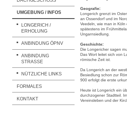
DACHGESCHOSS
Geografie:
UMGEBUNG / INFOS
Longerich grenzt im Oste
an Ossendorf und im Nord
Veedeln, wie man in Köln 
LONGERICH /
spätestens im Frühmittelal
ERHOLUNG
Ungarnsiedlung.
ANBINDUNG ÖPNV
Geschichte:
Die Longericher sagen mu
Das Wort leitet sich von 
ANBINDUNG
römische Zeit ist.
STRASSE
Da Longerich an der westl
NÜTZLICHE LINKS
Besiedlung schon zur Röme
900 erfolgt die erste ur
FORMALES
Heute ist Longerich ein 
durchzogener Stadtteil. I
KONTAKT
Vereinsleben und der Kir