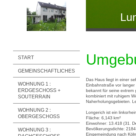
Lu
Umgebu
START
GEMEINSCHAFTLICHES
Das Haus liegt in einer s
WOHNUNG 1 :
Einbahnstraße vor langer
ERDGESCHOSS +
bekannt für seine extrem 
kombiniert mit ruhigem 
SOUTERRAIN
Naherholungsgebieten. Le
WOHNUNG 2 :
Longerich ist ein linksrhe
OBERGESCHOSS
Fläche: 6,143 km²
Einwohner: 13.418 (31. D
Bevölkerungsdichte: 218
WOHNUNG 3 :
Eingemeindung nach Köln: